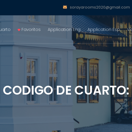
sorayarooms2020@gmail.com
uarto
Favoritos
Application Eng
Application Esp
Vi
CODIGO DE CUARTO: