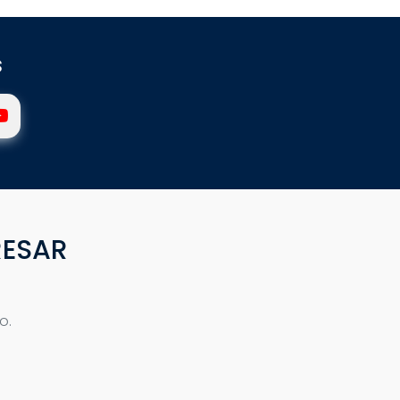
s
RESAR
o.