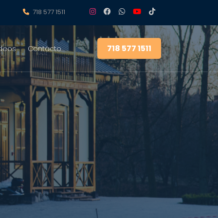
718 577 1511
718 577 1511
deos
Contácto