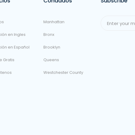
cios
Condados
Subscribe
os
Manhattan
ión en Ingles
Bronx
ción en Español
Brooklyn
e Gratis
Queens
ctenos
Westchester County